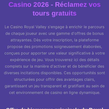
Casino 2026 - Réclamez vos
tours gratuits
Le Casino Royal Valley s'engage à enrichir le parcours
de chaque joueur avec une gamme d'offres de bonus
attrayantes. Dès votre inscription, la plateforme
propose des promotions soigneusement élaborées,
conçues pour apporter une valeur significative à votre
expérience de jeu. Vous trouverez ici des détails
complets sur la manière d'activer et de bénéficier des
diverses incitations disponibles. Ces opportunités sont
structurées pour offrir des avantages clairs,
garantissant un jeu transparent et gratifiant au sein de
cet environnement de casino en ligne dynamique.