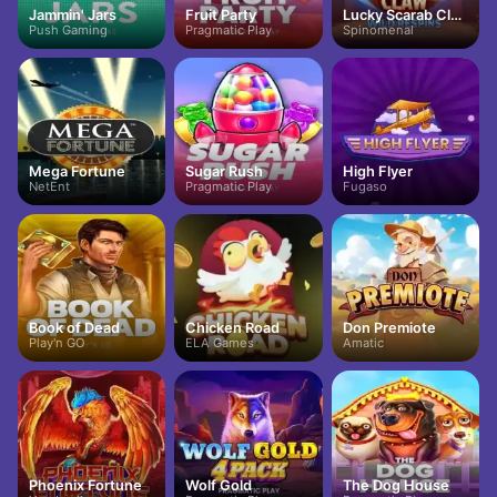
Jammin' Jars
Fruit Party
Lucky Scarab Claw
Push Gaming
Pragmatic Play
Spinomenal
Mega Fortune
Sugar Rush
High Flyer
NetEnt
Pragmatic Play
Fugaso
Book of Dead
Chicken Road
Don Premiote
Play'n GO
ELA Games
Amatic
Phoenix Fortune
Wolf Gold
The Dog House