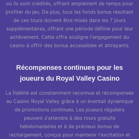
où ils sont crédités, offrant amplement de temps pour
profiter du jeu. De plus, tous les fonds bonus résultant
de ces tours doivent être misés dans les 7 jours
supplémentaires, offrant une période définie pour leur
achèvement. Cette offre souligne l'engagement du
casino à offrir des bonus accessibles et attrayants.
Récompenses continues pour les
joueurs du Royal Valley Casino
La fidélité est constamment reconnue et récompensée
au Casino Royal Valley grâce à un éventail dynamique
de promotions continues. Les joueurs réguliers
peuvent s'attendre à des tours gratuits
hebdomadaires et à de précieux bonus de
rechargement, conçus pour maintenir l'excitation et