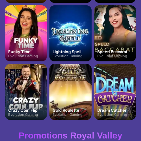
Funky Time
Lightning Spell
Speed Baccarat
Evolution Gaming
Evolution Gaming
Evolution Gaming
Crazy Coin Flip
Gold Roulette
Dream Catcher
Evolution Gaming
Evolution Gaming
Evolution Gaming
Promotions Royal Valley