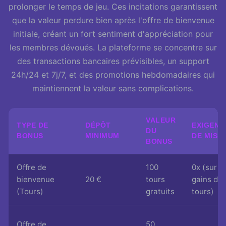
prolonger le temps de jeu. Ces incitations garantissent
que la valeur perdure bien après l'offre de bienvenue
initiale, créant un fort sentiment d'appréciation pour
les membres dévoués. La plateforme se concentre sur
des transactions bancaires prévisibles, un support
24h/24 et 7j/7, et des promotions hebdomadaires qui
maintiennent la valeur sans complications.
VALEUR
TYPE DE
DÉPÔT
EXIGENC
DU
BONUS
MINIMUM
DE MISE
BONUS
Offre de
100
0x (sur l
bienvenue
20 €
tours
gains de
(Tours)
gratuits
tours)
Offre de
50