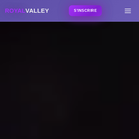
ROYAL
VALLEY
S'INSCRIRE