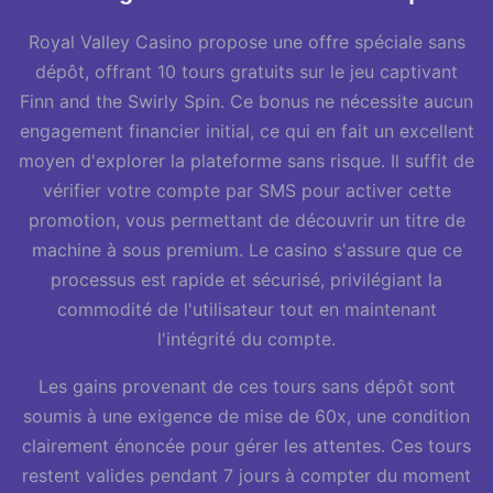
Royal Valley Casino propose une offre spéciale sans
dépôt, offrant 10 tours gratuits sur le jeu captivant
Finn and the Swirly Spin. Ce bonus ne nécessite aucun
engagement financier initial, ce qui en fait un excellent
moyen d'explorer la plateforme sans risque. Il suffit de
vérifier votre compte par SMS pour activer cette
promotion, vous permettant de découvrir un titre de
machine à sous premium. Le casino s'assure que ce
processus est rapide et sécurisé, privilégiant la
commodité de l'utilisateur tout en maintenant
l'intégrité du compte.
Les gains provenant de ces tours sans dépôt sont
soumis à une exigence de mise de 60x, une condition
clairement énoncée pour gérer les attentes. Ces tours
restent valides pendant 7 jours à compter du moment