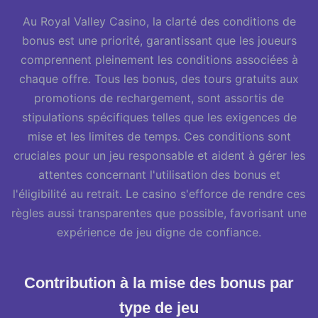
Au Royal Valley Casino, la clarté des conditions de
bonus est une priorité, garantissant que les joueurs
comprennent pleinement les conditions associées à
chaque offre. Tous les bonus, des tours gratuits aux
promotions de rechargement, sont assortis de
stipulations spécifiques telles que les exigences de
mise et les limites de temps. Ces conditions sont
cruciales pour un jeu responsable et aident à gérer les
attentes concernant l'utilisation des bonus et
l'éligibilité au retrait. Le casino s'efforce de rendre ces
règles aussi transparentes que possible, favorisant une
expérience de jeu digne de confiance.
Contribution à la mise des bonus par
type de jeu