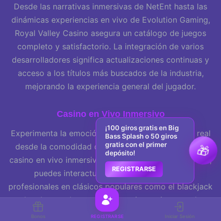
Desde las narrativas inmersivas de NetEnt hasta las
dinámicas experiencias en vivo de Evolution Gaming,
Royal Valley Casino asegura un catálogo de juegos
completo y satisfactorio. La integración de varios
desarrolladores significa actualizaciones continuas y
acceso a los títulos más buscados de la industria,
mejorando la experiencia general del jugador.
Casino en Vivo Inmersivo
¡100 giros gratis en Big
Experimenta la emoción de un entorno de casino real
Bass Splash o 50 giros
gratis con el primer
desde la comodidad de tu hogar con la sección de
🎁
depósito!
casino en vivo inmersiva de Casino Royal Valley. Aquí,
REGISTRARSE
puedes interactuar con crupieres en vivo
profesionales en clásicos populares como el blackjack
y la ruleta, todo transmitido en impresionante alta
definición. La auténtica sensación de casino se replica
Bonos
REGISTRARSE
Iniciar Sesión