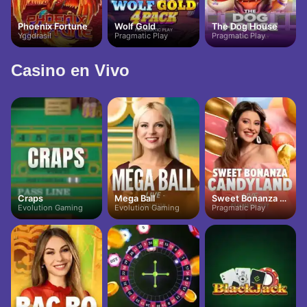
Phoenix Fortune
Wolf Gold
The Dog House
Yggdrasil
Pragmatic Play
Pragmatic Play
Casino en Vivo
Craps
Mega Ball
Sweet Bonanza Candyland
Evolution Gaming
Evolution Gaming
Pragmatic Play