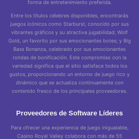
forma de entretenimiento preferida.
Entre los títulos célebres disponibles, encontrarás
juegos icónicos como Starburst, conocido por sus
vibrantes gráficos y su atractiva jugabilidad; Wolf
Gold, un favorito por sus emocionantes botes; y Big
Bass Bonanza, celebrado por sus emocionantes
rondas de bonificación. Este compromiso con la
variedad significa que el sitio satisface todos los
gustos, proporcionando un entorno de juego rico y
dinámico que se actualiza continuamente con
contenido fresco de los principales proveedores.
Proveedores de Software Líderes
Para ofrecer una experiencia de juego inigualable,
Casino Royal Valley colabora con más de 55