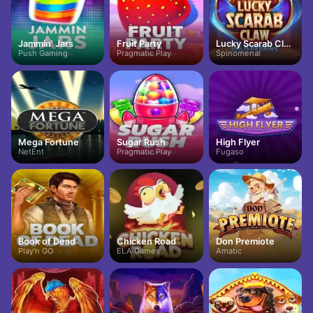
Jammin' Jars
Fruit Party
Lucky Scarab Claw
Push Gaming
Pragmatic Play
Spinomenal
Mega Fortune
Sugar Rush
High Flyer
NetEnt
Pragmatic Play
Fugaso
Book of Dead
Chicken Road
Don Premiote
Play'n GO
ELA Games
Amatic