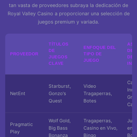
tan vasta de proveedores subraya la dedicación de
Royal Valley Casino a proporcionar una selección de
juegos premium y variada.
TÍTULOS
ASP
ENFOQUE DEL
DE
DES
PROVEEDOR
TIPO DE
JUEGOS
DE
JUEGO
CLAVE
INN
Cara
Starburst,
Video
Inno
NetEnt
Gonzo's
Tragaperras,
Gráf
Quest
Botes
Cali
Wolf Gold,
Tragaperras,
Jueg
Pragmatic
Big Bass
Casino en Vivo,
en F
Play
Bonanza
Bingo
Bote