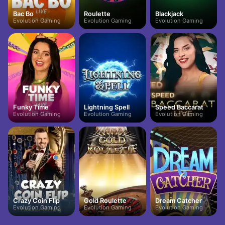
Bac Bo
Roulette
Blackjack
Evolution Gaming
Evolution Gaming
Evolution Gaming
Funky Time
Lightning Spell
Speed Baccarat
Evolution Gaming
Evolution Gaming
Evolution Gaming
Crazy Coin Flip
Gold Roulette
Dream Catcher
Evolution Gaming
Evolution Gaming
Evolution Gaming