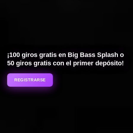
¡100 giros gratis en Big Bass Splash o
50 giros gratis con el primer depósito!
REGISTRARSE